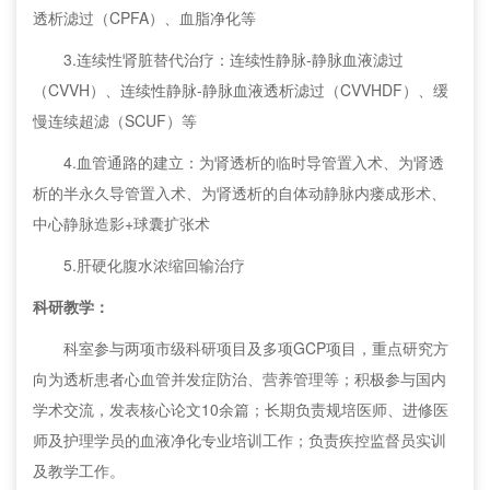
透析滤过（CPFA）、血脂净化等
3.连续性肾脏替代治疗：连续性静脉-静脉血液滤过
（CVVH）、连续性静脉-静脉血液透析滤过（CVVHDF）、缓
慢连续超滤（SCUF）等
4.血管通路的建立：为肾透析的临时导管置入术、为肾透
析的半永久导管置入术、为肾透析的自体动静脉内瘘成形术、
中心静脉造影+球囊扩张术
5.肝硬化腹水浓缩回输治疗
科研教学：
科室参与两项市级科研项目及多项GCP项目，重点研究方
向为透析患者心血管并发症防治、营养管理等；积极参与国内
学术交流，发表核心论文10余篇；长期负责规培医师、进修医
师及护理学员的血液净化专业培训工作；负责疾控监督员实训
及教学工作。