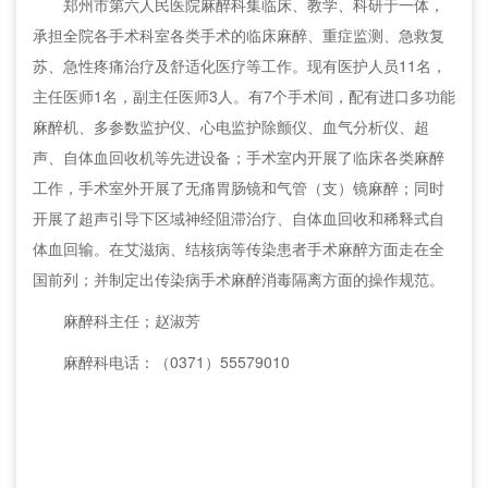
郑州市第六人民医院麻醉科集临床、教学、科研于一体，
承担全院各手术科室各类手术的临床麻醉、重症监测、急救复
苏、急性疼痛治疗及舒适化医疗等工作。现有医护人员11名，
主任医师1名，副主任医师3人。有7个手术间，配有进口多功能
麻醉机、多参数监护仪、心电监护除颤仪、血气分析仪、超
声、自体血回收机等先进设备；手术室内开展了临床各类麻醉
工作，手术室外开展了无痛胃肠镜和气管（支）镜麻醉；同时
开展了超声引导下区域神经阻滞治疗、自体血回收和稀释式自
体血回输。在艾滋病、结核病等传染患者手术麻醉方面走在全
国前列；并制定出传染病手术麻醉消毒隔离方面的操作规范。
麻醉科主任；赵淑芳
麻醉科电话：（0371）55579010