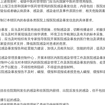
上述情形时，省级中医药管理部门应当向国家中医药管理局报告。
上报卫生部和国家中医药管理局的医院感染暴发信息，内容包括：医院
、疑似或者确认病原体、感染源、感染途径及事件原因分析、相关危险因
制订本辖区内的各级各类医院上报医院感染暴发信息的具体要求。
暴发，应当及时采取有效处理措施，控制感染源，切断传播途径，积极
应当及时开展现场流行病学调查、环境卫生学检测以及有关的标本采集
，应当及时组织有关专家指导医院开展医院感染暴发的医疗救治及调查
家提供技术支持，降低医院感染对患者的危害。
感染暴发报告和处置能力建设，加强人员相关知识、技能的培训，提高
感染管理质量控制中心，开展本辖区内医院感染管理工作及医院感染暴
制中心应当对本辖区内的医院感染管理工作及医院感染暴发的报告、处
作予以配合，不得拒绝和阻碍，不得提供虚假材料。
院感染暴发报告不及时，瞒报、缓报和谎报或者授意他人瞒报、缓报和
在住院期间发生的感染和在医院内获得、出院后发生的感染，但不包括
播引起的感染。
或依照甲类传染病管理的乙类传染病的医院感染。