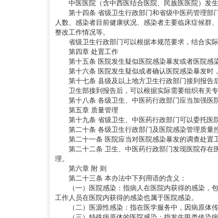
中医医院（含中西医结合医院、民族医医院）发生
第十四条 省级卫生行政部门和省级中医药管理部门
人数、感染者目前健康状况、感染者主要临床症候群
整改工作情况等。
省级卫生行政部门可以根据本规范要求，结合实际
第四章 处置工作
第十五条 医院发生疑似医院感染暴发或者医院感染
第十六条 医院发生疑似或者确认医院感染暴发时，
第十七条 县级及以上地方卫生行政部门接到报告后
卫生部接到报告后，可以根据实际需要组织有关专
第十八条 各级卫生、中医药行政部门应当加强医院
第五章 质量管理
第十九条 省级卫生、中医药行政部门可以委托医院
第二十条 各级卫生行政部门及医院感染管理质量控
第二十一条 医院应当对医院感染暴发的调查处置工
第二十二条 卫生、中医药行政部门发现医院存在医
理。
第六章 附 则
第二十三条 本办法中下列用语的含义：
（一）医院感染：指病人在医院内获得的感染，包括
工作人员在医院内获得的感染也属于医院感染。
（二）医源性感染：指在医学服务中，因病原体传
（三）特殊病原体的医院感染：指发生甲类传染病