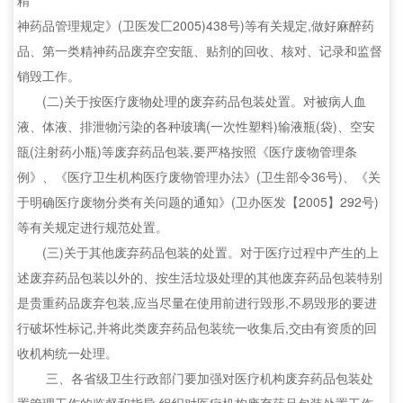
精
神药品管理规定》(卫医发匚2005)438号)等有关规定,做好麻醉药
品、第一类精神药品废弃空安瓿、贴剂的回收、核对、记录和监督
销毁工作。
(二)关于按医疗废物处理的废弃药品包装处置。对被病人血
液、体液、排泄物污染的各种玻璃(一次性塑料)输液瓶(袋)、空安
瓿(注射药小瓶)等废弃药品包装,要严格按照《医疗废物管理条
例》、《医疗卫生机构医疗废物管理办法》(卫生部令36号)、《关
于明确医疗废物分类有关问题的通知》(卫办医发【2005】292号)
等有关规定进行规范处置。
(三)关于其他废弃药品包装的处置。对于医疗过程中产生的上
述废弃药品包装以外的、按生活垃圾处理的其他废弃药品包装特别
是贵重药品废弃包装,应当尽量在使用前进行毁形,不易毁形的要进
行破坏性标记,并将此类废弃药品包装统一收集后,交由有资质的回
收机构统一处理。
三、各省级卫生行政部门要加强对医疗机构废弃药品包装处