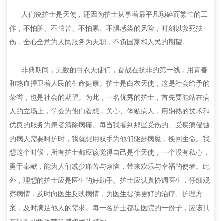
人们说护士是天使，还因为护士从事着最平凡琐碎而繁忙的工
作，不怕脏、不怕苦、不怕累、不惧感染的风险，时刻以救死扶
伤，全心全意为人民服务为天职，不负国家和人民的期望。
非典期间，无数的白衣天使们，奋战在抗非的第一线，用青春
和热血捍卫着人民的生命健康。护士是白衣天使，这是社会给予的
荣誉，也是社会的期望。为此，一名优秀的护士，首先要能站在病
人的立场上，学会为他们着想，关心、体贴病人，用娴熟的技术和
优良的服务为患者清除病痛。每当我看到那些受伤的、受疾病侵蚀
的病人需要呵护时，我就想用双手为他们驱赶病魔，挽回生命。我
想这个时候，所有护士都应该觉得自己是个天使，一个没有私心，
勇于奉献，能为人们减少痛苦与烦恼，带来欢乐与幸福的使者。此
外，理想的护士应是医生的好助手。护士应认真协调医生，仔细观
察病情，及时向医生反映病情，为医生提供更好的治疗、护理方
案，及时满足他人的需求。每一名护士都是医院的一份子，应该具