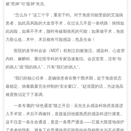
被“死神”与“瘟神”夹击。
“怎么办？”这三个字，重若千钧。对于免疫功能受损的艾滋病
患者，如此高风险的大血管手术，在过去几乎是一条绝路：病情如
此凶险，如果不手术，随时有破裂致死的可能；如果做手术，免疫
力那么低，术中、术后都有可能感染，危及生命！
医院的多学科会诊（MDT）机制立刻被激活。感染科、心血管
内科、麻醉科、重症医学科的专家迅速集结。会议室里，没有“你
的病人”或“我的病人”，只有“我们的病人”。
“我们的核心任务，是确保患者在整个围术期，处于免疫状态
最稳定、病毒载量完全抑制的‘安全窗口’。”赵清霞的话，为这场高
难度救治定下了基调。
一条专属的“绿色通道”随之开启：吴先生从感染科病房直接进
入手术室，术后不再辗转，直接返回他最熟悉的感染科进行康复。
这不仅是一条生命通道，更是一条尊严通道——它最大限度地保护
了患者的隐私，避免了在普通病房可能面临的异样眼光与不必要的