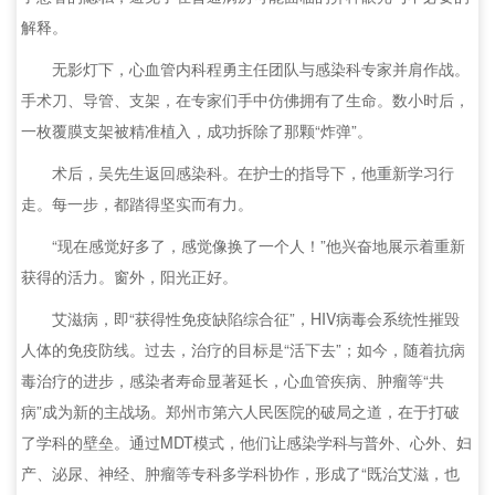
解释。
无影灯下，心血管内科程勇主任团队与感染科专家并肩作战。
手术刀、导管、支架，在专家们手中仿佛拥有了生命。数小时后，
一枚覆膜支架被精准植入，成功拆除了那颗“炸弹”。
术后，吴先生返回感染科。在护士的指导下，他重新学习行
走。每一步，都踏得坚实而有力。
“现在感觉好多了，感觉像换了一个人！”他兴奋地展示着重新
获得的活力。窗外，阳光正好。
艾滋病，即“获得性免疫缺陷综合征”，HIV病毒会系统性摧毁
人体的免疫防线。过去，治疗的目标是“活下去”；如今，随着抗病
毒治疗的进步，感染者寿命显著延长，心血管疾病、肿瘤等“共
病”成为新的主战场。郑州市第六人民医院的破局之道，在于打破
了学科的壁垒。通过MDT模式，他们让感染学科与普外、心外、妇
产、泌尿、神经、肿瘤等专科多学科协作，形成了“既治艾滋，也