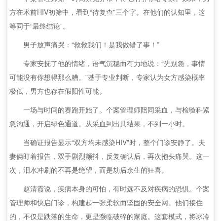
方在术前HIV初筛中，看到“待复查”三个字。在他们的认知里，这
等同于“最终结论”。
男子放声痛哭：“救救我们！是我做错了事！”
专家安抚了他的情绪，语气沉稳而有力地说：“先别急，事情
可能没有你想得那么糟。”基于专业判断，专家认为女方感染概率
极低，男方也存在假阳性可能。
一场与时间的赛跑开始了。个案管理师陪同采血，与检验科紧
急沟通，开启绿色通道。从采血到出具结果，不到一小时。
当确证报告显示“双方均未感染HIV”时，整个门诊安静了。夫
妻俩盯着报告，双手剧烈颤抖，反复确认后，再次抱头痛哭。这一
次，泪水冲刷的不再是绝望，而是劫后余生的狂喜。
赵清霞说，疾病本身的可怕，有时远不及对疾病的恐惧。个案
管理师和快启门诊，构建起一张柔软而坚固的安全网。他们接住
的，不仅是跌落的生命，更是濒临破碎的家庭。这套模式，将冰冷