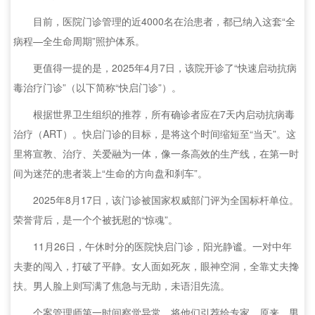
目前，医院门诊管理的近4000名在治患者，都已纳入这套“全
病程—全生命周期”照护体系。
更值得一提的是，2025年4月7日，该院开诊了“快速启动抗病
毒治疗门诊”（以下简称“快启门诊”）。
根据世界卫生组织的推荐，所有确诊者应在7天内启动抗病毒
治疗（ART）。快启门诊的目标，是将这个时间缩短至“当天”。这
里将宣教、治疗、关爱融为一体，像一条高效的生产线，在第一时
间为迷茫的患者装上“生命的方向盘和刹车”。
2025年8月17日，该门诊被国家权威部门评为全国标杆单位。
荣誉背后，是一个个被抚慰的“惊魂”。
11月26日，午休时分的医院快启门诊，阳光静谧。一对中年
夫妻的闯入，打破了平静。女人面如死灰，眼神空洞，全靠丈夫搀
扶。男人脸上则写满了焦急与无助，未语泪先流。
个案管理师第一时间察觉异常，将他们引荐给专家。原来，男