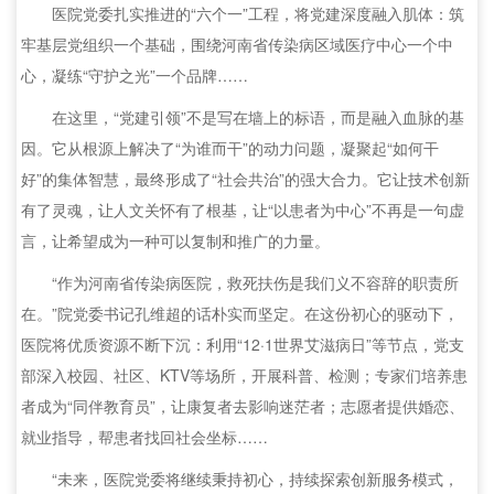
医院党委扎实推进的“六个一”工程，将党建深度融入肌体：筑
牢基层党组织一个基础，围绕河南省传染病区域医疗中心一个中
心，凝练“守护之光”一个品牌……
在这里，“党建引领”不是写在墙上的标语，而是融入血脉的基
因。它从根源上解决了“为谁而干”的动力问题，凝聚起“如何干
好”的集体智慧，最终形成了“社会共治”的强大合力。它让技术创新
有了灵魂，让人文关怀有了根基，让“以患者为中心”不再是一句虚
言，让希望成为一种可以复制和推广的力量。
“作为河南省传染病医院，救死扶伤是我们义不容辞的职责所
在。”院党委书记孔维超的话朴实而坚定。在这份初心的驱动下，
医院将优质资源不断下沉：利用“12·1世界艾滋病日”等节点，党支
部深入校园、社区、KTV等场所，开展科普、检测；专家们培养患
者成为“同伴教育员”，让康复者去影响迷茫者；志愿者提供婚恋、
就业指导，帮患者找回社会坐标……
“未来，医院党委将继续秉持初心，持续探索创新服务模式，