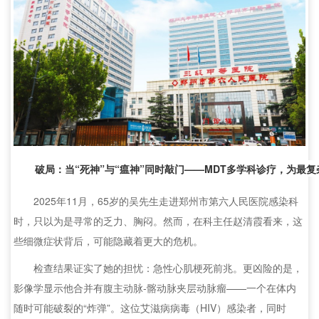
破局：当“死神”与“瘟神”同时敲门——MDT多学科诊疗，为最
2025年11月，65岁的吴先生走进郑州市第六人民医院感染科
时，只以为是寻常的乏力、胸闷。然而，在科主任赵清霞看来，这
些细微症状背后，可能隐藏着更大的危机。
检查结果证实了她的担忧：急性心肌梗死前兆。更凶险的是，
影像学显示他合并有腹主动脉-髂动脉夹层动脉瘤——一个在体内
随时可能破裂的“炸弹”。这位艾滋病病毒（HIV）感染者，同时