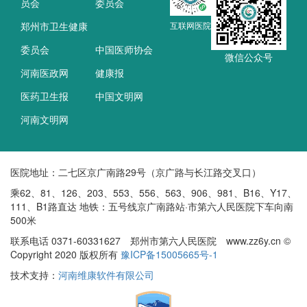
员会
委员会
郑州市卫生健康
互联网医院
委员会
中国医师协会
微信公众号
河南医政网
健康报
医药卫生报
中国文明网
河南文明网
医院地址：二七区京广南路29号（京广路与长江路交叉口）
乘62、81、126、203、553、556、563、906、981、B16、Y17、
111、B1路直达 地铁：五号线京广南路站·市第六人民医院下车向南
500米
联系电话 0371-60331627 郑州市第六人民医院 www.zz6y.cn ©
Copyright 2020 版权所有
豫ICP备15005665号-1
技术支持：
河南维康软件有限公司